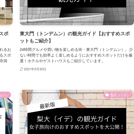
スポ
東大門（トンデムン）の観光ガイド【おすすめスポ
ットもご紹介】
れるお
24時間グルメや買い物を楽しめる街・東大門（トンデムン）。少
るスポ
ない時間でも効率よく楽しめるようにおすすめスポットだけを厳
寺洞
選！ホテルやゲストハウスもご紹介しています。
2021年5月30日
ョン）
梨大（イデ）