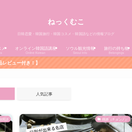
ねっくむこ
日韓恋愛・韓国旅行・韓国コスメ・韓国語などの情報ブログ
スメ
オンライン韓国語講座
ソウル観光情報
旅行の持ち物
cs
Online Korean
Seoul Info
Belongings
人気記事
韓国語
鍾路（チョンノ）