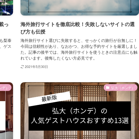
載っ
海外旅行サイトを徹底比較！失敗しないサイトの選
び方も伝授
も梨泰
海外旅行サイト選びに失敗すると、せっかくの旅行が台無しに！
、ゲス
今回は信頼性があり、なおかつ、お得な予約サイトを厳選しまし
た。記事の後半では、海外旅行サイトを使うときの注意点にも触
れています。後悔したくない方必見です。
2021年5月30日
ンデ）
弘大（ホンデ）