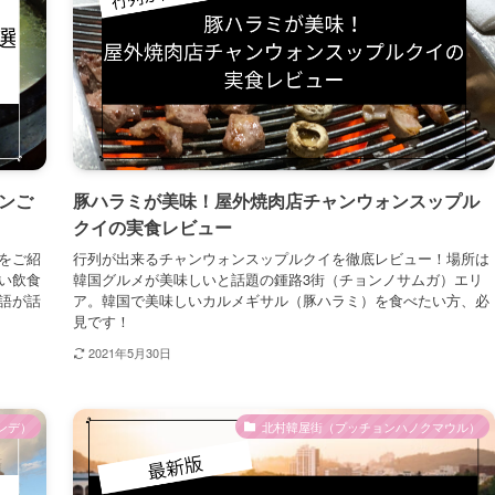
ンご
豚ハラミが美味！屋外焼肉店チャンウォンスップル
クイの実食レビュー
をご紹
行列が出来るチャンウォンスップルクイを徹底レビュー！場所は
い飲食
韓国グルメが美味しいと話題の鍾路3街（チョンノサムガ）エリ
語が話
ア。韓国で美味しいカルメギサル（豚ハラミ）を食べたい方、必
見です！
2021年5月30日
ンデ）
北村韓屋街（プッチョンハノクマウル）