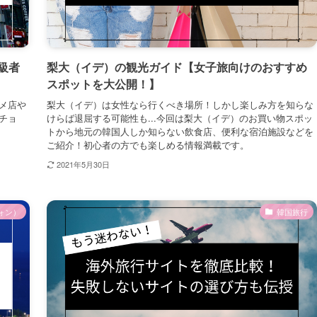
級者
梨大（イデ）の観光ガイド【女子旅向けのおすすめ
スポットを大公開！】
メ店や
梨大（イデ）は女性なら行くべき場所！しかし楽しみ方を知らな
チョ
けらば退屈する可能性も...今回は梨大（イデ）のお買い物スポッ
トから地元の韓国人しか知らない飲食店、便利な宿泊施設などを
ご紹介！初心者の方でも楽しめる情報満載です。
2021年5月30日
ォン）
韓国旅行