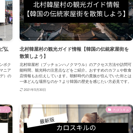
ビ弘
北村韓屋村の観光ガイド情報【韓国の伝統家屋街を
散策しよう】
ンボク
北村韓屋村（プッチョンハノクマウル）のアクセス方法や訪問可
マニア
能時間、観光時の注意点などをご紹介。おすすめのカフェや飲食
ンデ）の
店情報もお伝えしています。朝鮮時代の貴族が住んでいた街とは
一体どんな場所なのか？より韓国の歴史を感じたい方必見です。
2021年5月30日
ドン）
カロスキル