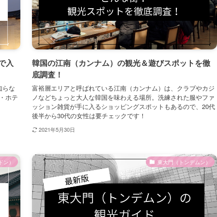
で入
韓国の江南（カンナム）の観光＆遊びスポットを徹
底調査！
知らな
富裕層エリアと呼ばれている江南（カンナム）は、クラブやカジ
・ホテ
ノなどちょっと大人な韓国を味わえる場所。洗練された服やファ
ッション雑貨が手に入るショッピングスポットもあるので、20代
後半から30代の女性は要チェックです！
2021年5月30日
ドン）
東大門（トンデムン）