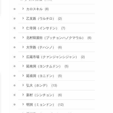
(8)
カロスキル
(2)
乙支路（ウルチロ）
(7)
仁寺洞（インサドン）
(6)
北村韓屋街（プッチョンハノクマウル）
(6)
大学路（テハンノ）
(2)
広蔵市場（クァンジャンシジャン）
(5)
延南洞（ヨンナムドン）
(5)
延禧洞（ヨニドン）
(13)
弘大（ホンデ）
(6)
新村（シンチョン）
(12)
明洞（ミョンドン）