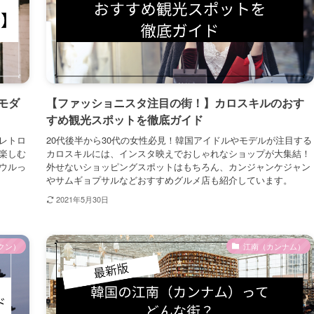
モダ
【ファッショニスタ注目の街！】カロスキルのおす
すめ観光スポットを徹底ガイド
レトロ
20代後半から30代の女性必見！韓国アイドルやモデルが注目する
楽しむ
カロスキルには、インスタ映えでおしゃれなショップが大集結！
ウルっ
外せないショッピングスポットはもちろん、カンジャンケジャン
やサムギョプサルなどおすすめグルメ店も紹介しています。
2021年5月30日
クン）
江南（カンナム）