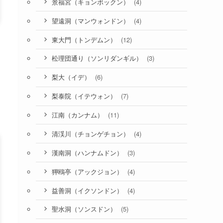
(4)
景福宮（キョンボックン）
(4)
望遠洞（マンウォンドン）
(12)
東大門（トンデムン）
(3)
松理団通り（ソンリダンギル）
(6)
梨大（イデ）
(7)
梨泰院（イテウォン）
(11)
江南（カンナム）
(4)
清渓川（チョンゲチョン）
(3)
漢南洞（ハンナムドン）
(4)
狎鴎亭（アックジョン）
(4)
益善洞（イクソンドン）
(5)
聖水洞（ソンスドン）