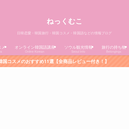
ねっくむこ
日韓恋愛・韓国旅行・韓国コスメ・韓国語などの情報ブログ
スメ
オンライン韓国語講座
ソウル観光情報
旅行の持ち物
cs
Online Korean
Seoul Info
Belongings
め11選【全商品レビュー付き！】