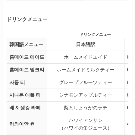
ドリンクメニュー
ドリンクメニュー
韓国語メニュー
日本語訳
홈메이드 에이드
ホームメイドエイド
6,
홈메이드 밀크티
ホームメイドミルクティー
6,
자몽 티
グレープフルーツティー
6,
시나몬 애플 티
シナモンアップルティー
6,
배 & 생강 라떼
梨としょうがのラテ
6,
ハワイアンサン
하와이안 썬
4,
（ハワイの缶ジュース）