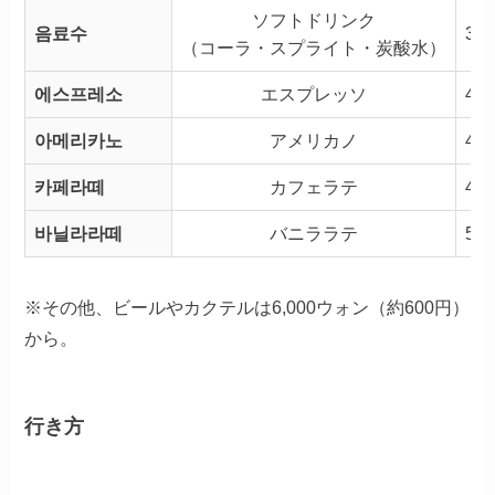
ソフトドリンク
음료수
3,
（コーラ・スプライト・炭酸水）
에스프레소
エスプレッソ
4,
아메리카노
アメリカノ
4,
카페라떼
カフェラテ
4,
바닐라라떼
バニララテ
5,
※その他、ビールやカクテルは6,000ウォン（約600円）
から。
行き方