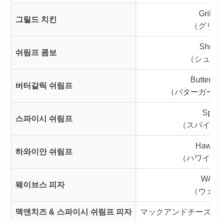
Grille
그릴드 치킨
（グリ
Shri
쉬림프 콤보
（シュリ
Butter G
버터갈릭 쉬림프
（バターガー
Spic
스파이시 쉬림프
（スパイシ
Hawaii
하와이안 쉬림프
（ハワイア
WAVE
웨이브스 피자
（ウェ
맥앤치즈 & 스파이시 쉬림프 피자
マックアンドチーズ&