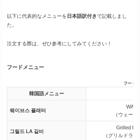
以下に代表的なメニューを
日本語訳付き
で記載しまし
た。
注文する際は、ぜひ参考にしてみてください！
フードメニュー
フードメ
韓国語メニュー
日
WAVES
웨이브스 플래터
（ウェーブ
Grilled Lat
그릴드 LA 길비
（グリルドラテ