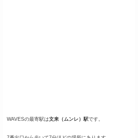
WAVESの最寄駅は
文来（ムンレ）駅
です。
7番出口から歩いて7分ほどの場所にあります。