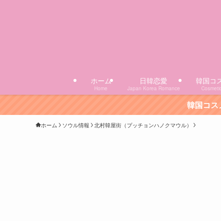
ホーム
日韓恋愛
韓国コ
Home
Japan Korea Romance
Cosmeti
韓国コスメのおすすめ11選
ホーム
ソウル情報
北村韓屋街（プッチョンハノクマウル）