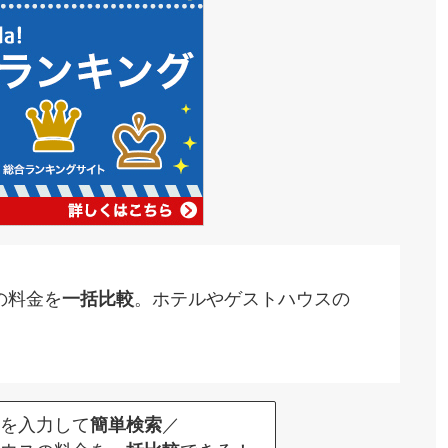
の料金を
。ホテルやゲストハウスの
一括比較
を入力して
／
簡単検索