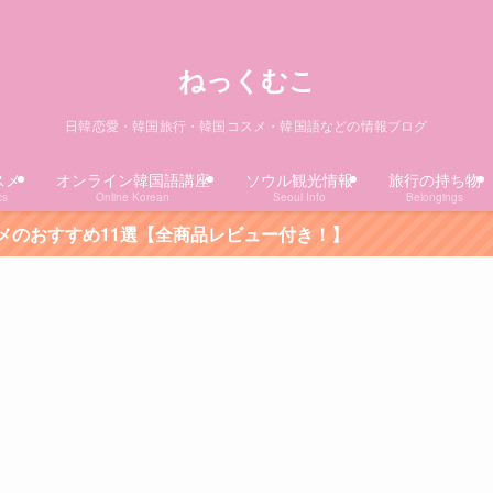
ねっくむこ
日韓恋愛・韓国旅行・韓国コスメ・韓国語などの情報ブログ
スメ
オンライン韓国語講座
ソウル観光情報
旅行の持ち物
cs
Online Korean
Seoul Info
Belongings
【全商品レビュー付き！】