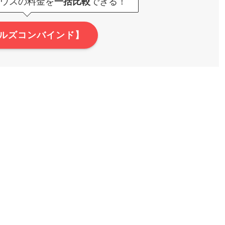
ウスの料金を
できる！
一括比較
ルズコンバインド】