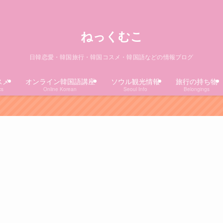
ねっくむこ
日韓恋愛・韓国旅行・韓国コスメ・韓国語などの情報ブログ
スメ
オンライン韓国語講座
ソウル観光情報
旅行の持ち物
cs
Online Korean
Seoul Info
Belongings