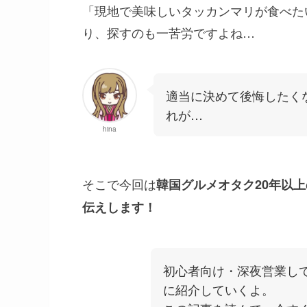
「現地で美味しいタッカンマリが食べた
り、探すのも一苦労ですよね…
適当に決めて後悔したく
れが…
hina
そこで今回は
韓国グルメオタク20年以
伝えします！
初心者向け・深夜営業し
に紹介していくよ。