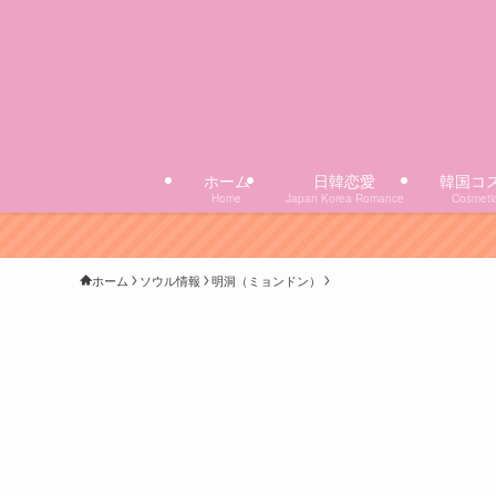
ホーム
日韓恋愛
韓国コ
Home
Japan Korea Romance
Cosmeti
ホーム
ソウル情報
明洞（ミョンドン）